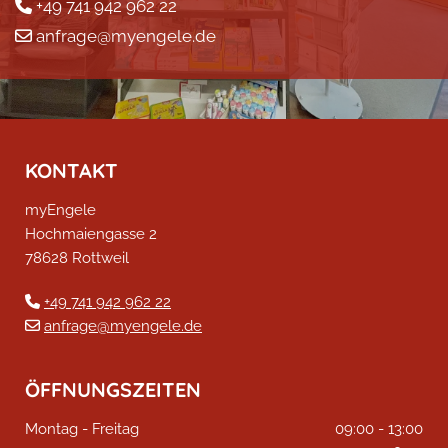
+49 741 942 962 22

anfrage@myengele.de

KONTAKT
myEngele
Hochmaiengasse 2
78628 Rottweil
+49 741 942 962 22

anfrage@myengele.de

ÖFFNUNGSZEITEN
Montag - Freitag
09:00 - 13:00