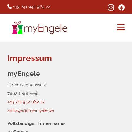
+49 741 942 962 22

Impressum
myEngele
Hochmaiengasse 2
78628 Rottweil
+49 741 942 962 22
anfrage@myengele.de
Vollständiger Firmenname