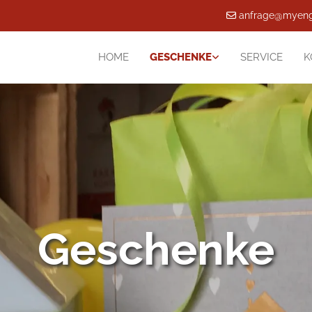
anfrage@myeng

HOME
GESCHENKE
SERVICE
K
Geschenke