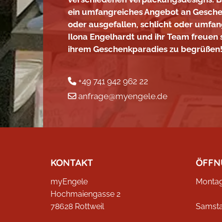
ein umfangreiches Angebot an Gesche
oder ausgefallen, schlicht oder umfan
Ilona Engelhardt und ihr Team freuen s
ihrem Geschenkparadies zu begrüßen
+49 741 942 962 22

anfrage@myengele.de

KONTAKT
ÖFFN
myEngele
Montag 
Hochmaiengasse 2
78628 Rottweil
Samst