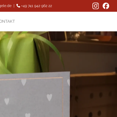
ele.de
|
+49 741 942 962 22

ONTAKT