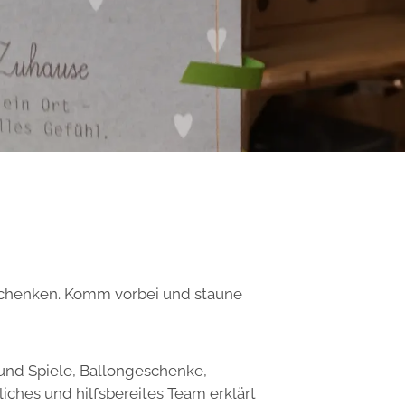
eschenken. Komm vorbei und staune
 und Spiele, Ballongeschenke,
ches und hilfsbereites Team erklärt