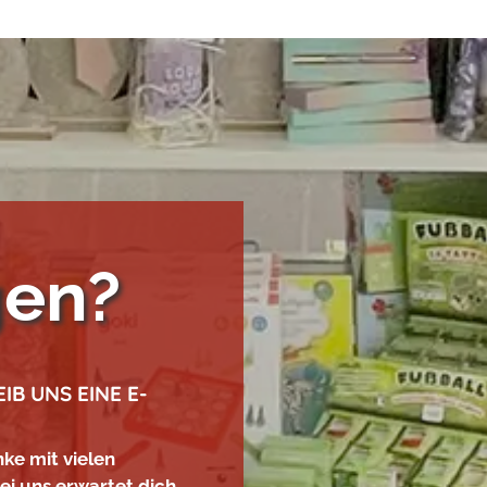
gen?
IB UNS EINE E-
ke mit vielen
i uns erwartet dich