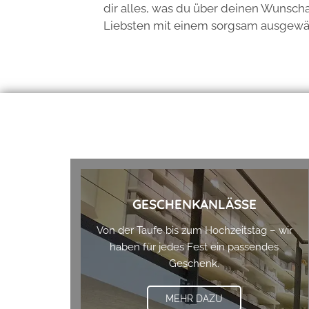
dir alles, was du über deinen Wunscha
Liebsten mit einem sorgsam ausgewäh
GESCHENKANLÄSSE
Von der Taufe bis zum Hochzeitstag – wir
haben für jedes Fest ein passendes
Geschenk.
MEHR DAZU