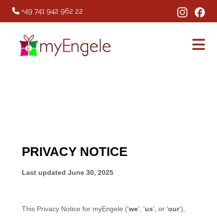
+49 741 942 962 22
